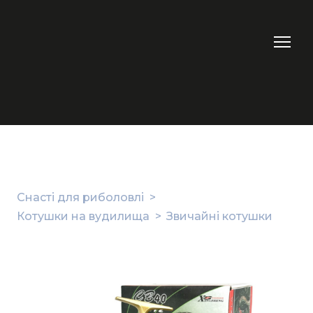
Снасті для риболовлі
Котушки на вудилища
Звичайні котушки