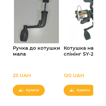
Ручка до котушки
Котушка на
мала
спінінг SY-200
25 UAН
120 UAН
Купити
Купити