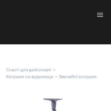
Снасті для риболовлі
Котушки на вудилища
Звичайні котушки