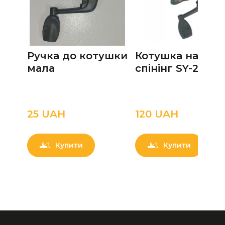
Ручка до котушки
Котушка на
мала
спінінг SY-200
25 UAН
120 UAН
Купити
Купити