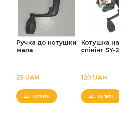
Ручка до котушки
Котушка на
мала
спінінг SY-200
25 UAН
120 UAН
Купити
Купити