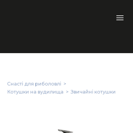
Снасті для риболовлі
Котушки на вудилища
Звичайні котушки