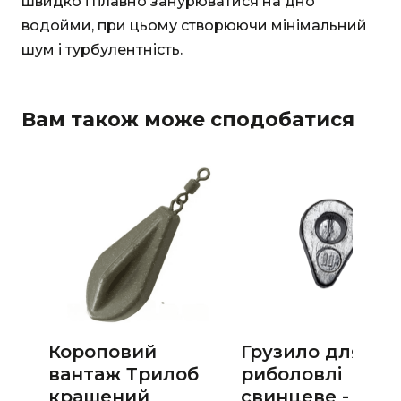
швидко і плавно занурюватися на дно
водойми, при цьому створюючи мінімальний
шум і турбулентність.
Вам також може сподобатися
Короповий
Грузило для
вантаж Трилоб
риболовлі
крашений
свинцеве -