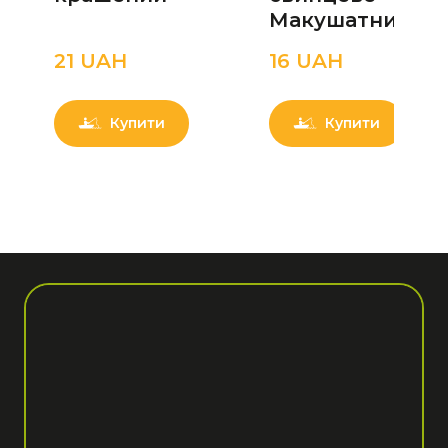
Макушатник
21 UAН
16 UAН
Купити
Купити