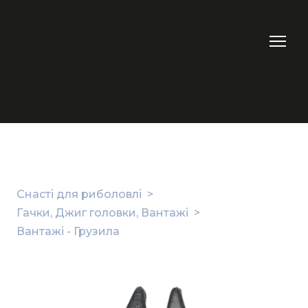
Снасті для риболовлі
Гачки, Джиг головки, Вантажі
Вантажі - Грузила