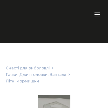
Снасті для риболовлі
Гачки, Джиг головки, Вантажі
Літні мормишки