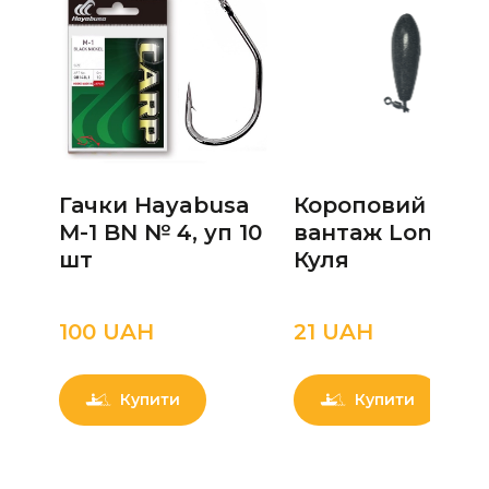
Гачки Hayabusa
Короповий
M-1 BN № 4, уп 10
вантаж Long Ca
шт
Куля
100 UAН
21 UAН
Купити
Купити