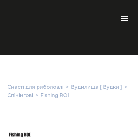
Снасті для риболовлі
Вудилища [ Вудки ]
Спінінгові
Fishing ROI