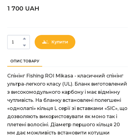
1 700 UAН
Купити
ОПИС ТОВАРУ
Спінінг Fishing ROI Mikasa - класичний спінінг
ультра-легкого класу (UL). Бланк виготовлений
з високомодульного карбону і має відмінну
чутливість. На бланку встановлені полегшені
«однолапі» кільця L серії зі вставками «SIC», що
дозволяють використовувати як моно так і
плетені волосіні. Діаметр першого кільця 20
мм дає можливість встановити котушки