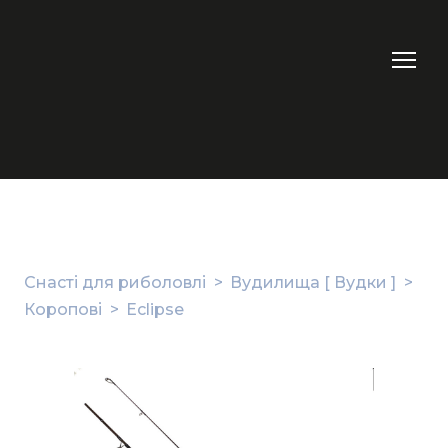
Снасті для риболовлі
Вудилища [ Вудки ]
Коропові
Eclipse