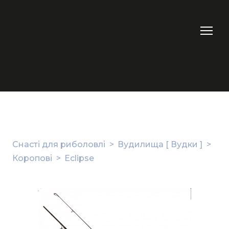
Снасті для риболовлі
Вудилища [ Вудки ]
Коропові
Eclipse