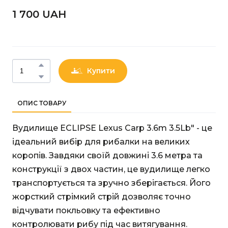
1 700 UAН
Купити
ОПИС ТОВАРУ
Вудилище ECLIPSE Lexus Carp 3.6m 3.5Lb" - це
ідеальний вибір для рибалки на великих
коропів. Завдяки своїй довжині 3.6 метра та
конструкції з двох частин, це вудилище легко
транспортується та зручно зберігається. Його
жорсткий стрімкий стрій дозволяє точно
відчувати покльовку та ефективно
контролювати рибу під час витягування.