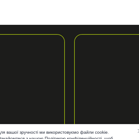
ля вашої зручності ми використовуємо файли cookie.
знайомтеся з нашою Політикою конфіденційності, щоб