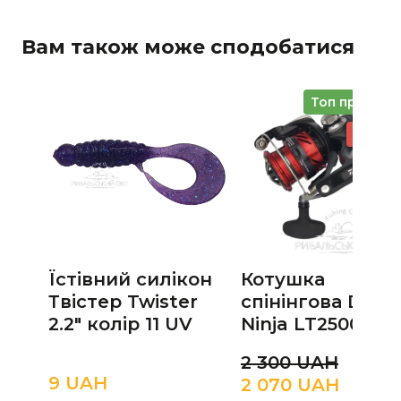
Вам також може сподобатися
Топ продажі
Знижк
Їстівний силікон
Котушка
Твістер Twister
спінінгова Daiw
2.2" колір 11 UV
Ninja LT2500
2 300 UAН
9 UAН
2 070 UAН