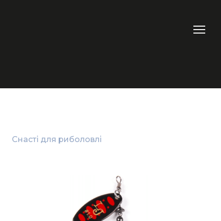
Снасті для риболовлі