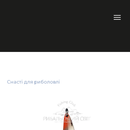
Снасті для риболовлі