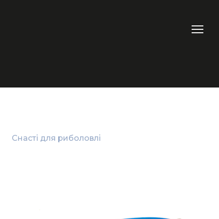
Снасті для риболовлі