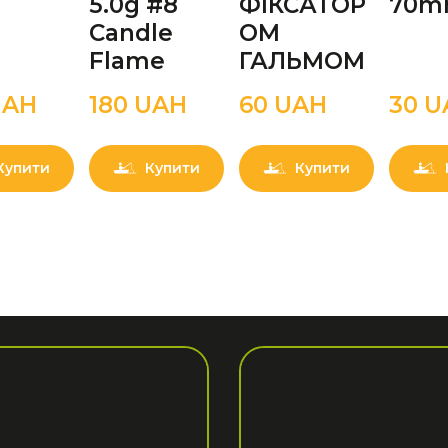
5.0g #8
ФІКСАТОР
70
Candle
ОМ
Flame
ГАЛЬМОМ
UAН
180 UAН
60 UAН
30 U
Купити
Купити
Купити