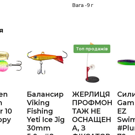
Вага -9 г
я
Топ продажів
en
Балансир
ЖЕРЛИЦЯ
Сил
h
Viking
ПРОФМОН
Gam
r 10
Fishing
ТАЖ НЕ
EZ
opy
Yeti Ice Jig
ОСНАЩЕН
Swi
30mm
А, З
#Plu