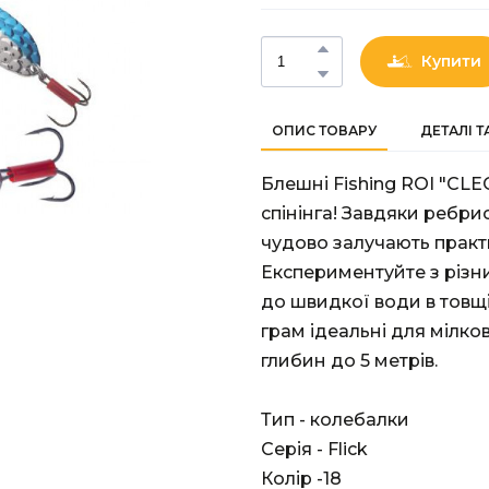
Купити
ОПИС ТОВАРУ
ДЕТАЛІ 
Блешні Fishing ROI "CLE
спінінга! Завдяки ребрис
чудово залучають практи
Експериментуйте з різн
до швидкої води в товщі
грам ідеальні для мілков
глибин до 5 метрів.
Тип - колебалки
Серія - Flick
Колір -18