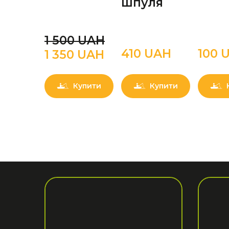
шпуля
1 500 UAН
410 UAН
100 
1 350 UAН
Купити
Купити