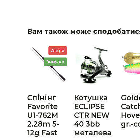
Вам також може сподобатис
Акція
Знижка
Спінінг
Котушка
Gold
Favorite
ECLIPSE
Catc
U1-762М
CTR NEW
Hove
2.28m 5-
40 3bb
gr.-c
12g Fast
металева