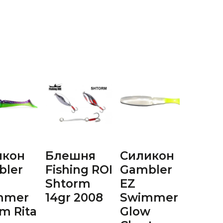
икон
Блешня
Силикон
Бле
bler
Fishing ROI
Gambler
Rubl
Shtorm
EZ
Orla
mmer
14gr 2008
Swimmer
мм 8
m Rita
Glow