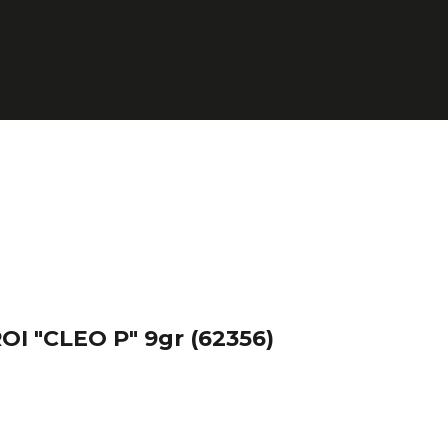
OI "CLEO P" 9gr
(62356)