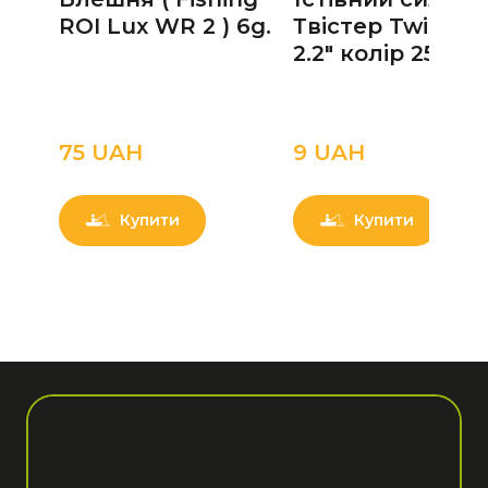
ROI Lux WR 2 ) 6g.
Твістер Twister
2.2" колір 25 UV
75 UAН
9 UAН
Купити
Купити