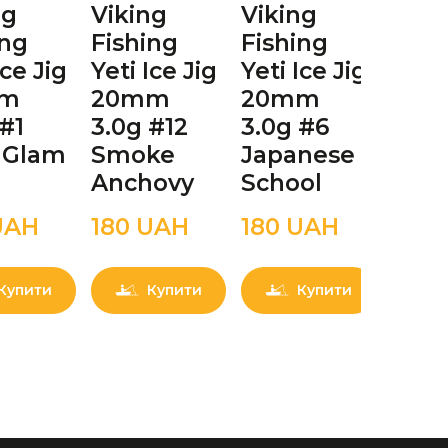
ng
Viking
Viking
Viki
ing
Fishing
Fishing
Fish
Ice Jig
Yeti Ice Jig
Yeti Ice Jig
Yeti 
mm
20mm
20mm
30
 #1
3.0g #12
3.0g #6
5.0g
 Glam
Smoke
Japanese
Smo
Anchovy
School
Anc
UAН
180 UAН
180 UAН
180 
Купити
Купити
Купити