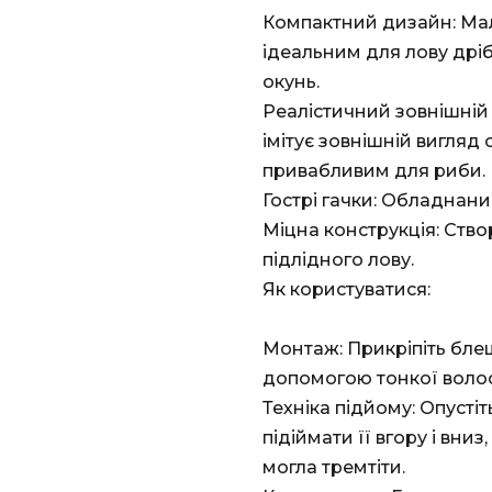
Компактний дизайн: Мал
ідеальним для лову дріб
окунь.
Реалістичний зовнішній
імітує зовнішній вигляд
привабливим для риби.
Гострі гачки: Обладнани
Міцна конструкція: Ств
підлідного лову.
Як користуватися:
Монтаж: Прикріпіть бле
допомогою тонкої волосі
Техніка підйому: Опусті
підіймати її вгору і вн
могла тремтіти.