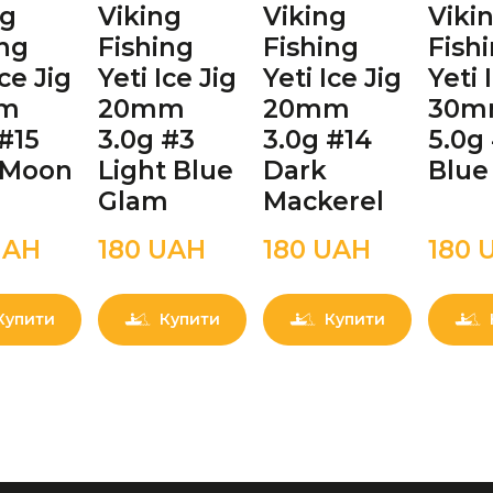
ng
Viking
Viking
Viki
ing
Fishing
Fishing
Fish
Ice Jig
Yeti Ice Jig
Yeti Ice Jig
Yeti 
m
20mm
20mm
30
#15
3.0g #3
3.0g #14
5.0g
 Moon
Light Blue
Dark
Blue
Glam
Mackerel
UAН
180 UAН
180 UAН
180 
Купити
Купити
Купити