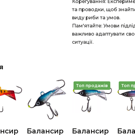
Корегування: Експериме
та проводки, щоб знайт
виду риби та умов.
Пам'ятайте: Умови підлі
важливо адаптувати свої
ситуації.
я
Топ продажів
Топ п
нсир
Балансир
Балансир
Бал