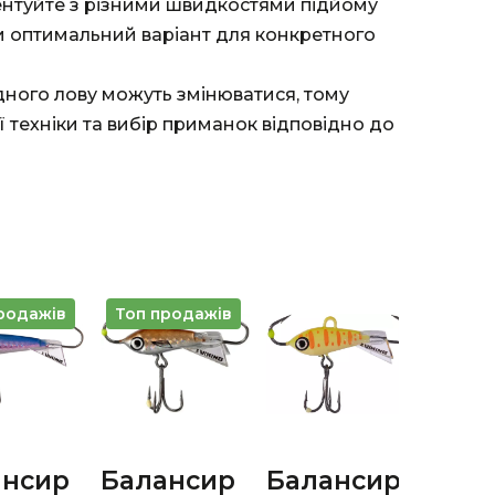
нтуйте з різними швидкостями підйому
и оптимальний варіант для конкретного
дного лову можуть змінюватися, тому
 техніки та вибір приманок відповідно до
родажів
Топ продажів
Топ 
ансир
Балансир
Балансир
Бал