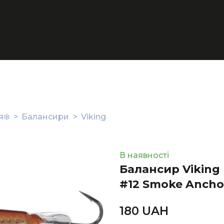
❄️
Балансири
Viking
В наявності
Балансир Viking F
#12 Smoke Ancho
180 UAН