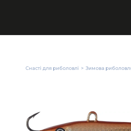
Снасті для риболовлі
Зимова риболовля