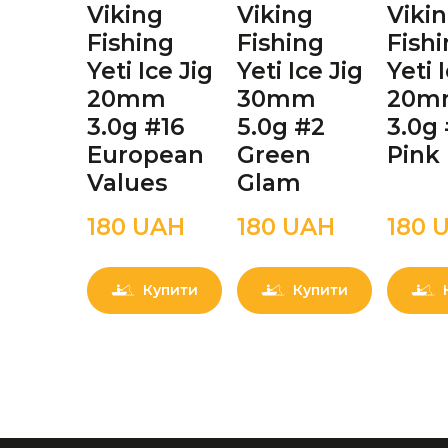
Viking
Viking
Viki
Fishing
Fishing
Fish
Yeti Ice Jig
Yeti Ice Jig
Yeti 
20mm
30mm
20m
3.0g #16
5.0g #2
3.0g 
European
Green
Pink
Values
Glam
180 UAН
180 UAН
180 
Купити
Купити