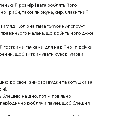
енький розмір і вага роблять його
ної риби, такої як окунь, сир, блакитний
 вигляд: Колірна гама "Smoke Anchovy"
 справжнього малька, що робить його дуже
й гострими гачками для надійної підсічки.
орений, щоб витримувати суворі умови
шню до своєї зимової вудки та котушки за
ні.
ть блешню на дно, потім повільно
из, періодично роблячи паузи, щоб блешня