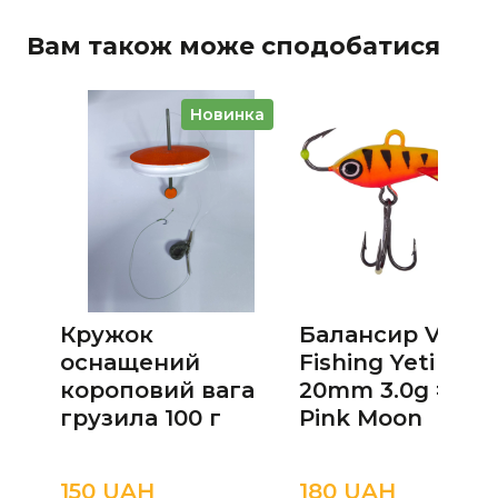
Вам також може сподобатися
Новинка
Кружок
Балансир Viking
оснащений
Fishing Yeti Ice J
короповий вага
20mm 3.0g #15
грузила 100 г
Pink Moon
150 UAН
180 UAН