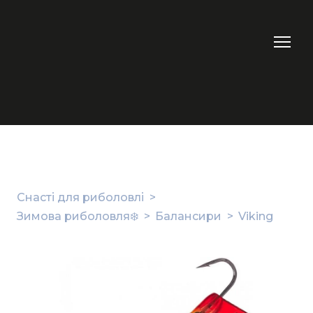
Снасті для риболовлі
Зимова риболовля❄️
Балансири
Viking