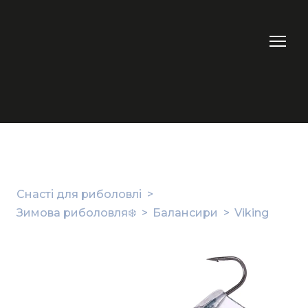
Снасті для риболовлі
Зимова риболовля❄️
Балансири
Viking