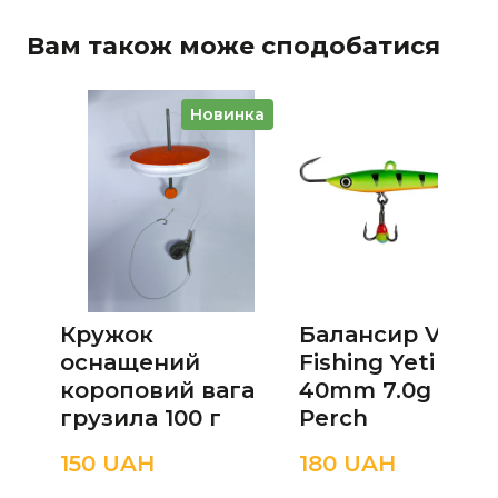
Вам також може сподобатися
Новинка
Кружок
Балансир Viking
оснащений
Fishing Yeti Ice J
короповий вага
40mm 7.0g #4 Fi
грузила 100 г
Perch
150 UAН
180 UAН