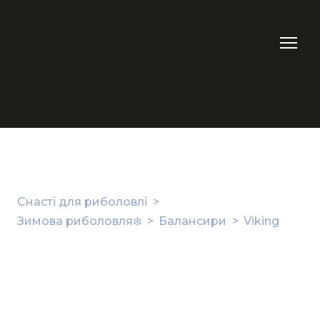
Снасті для риболовлі
Зимова риболовля❄️
Балансири
Viking