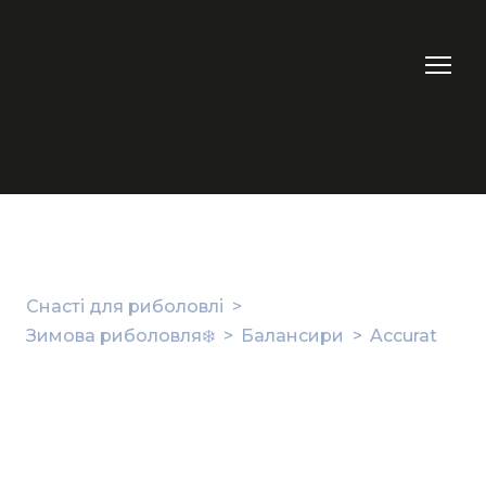
Снасті для риболовлі
Зимова риболовля❄️
Балансири
Accurat