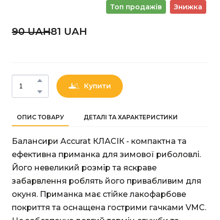
Топ продажів
Знижка
90 UAН
81 UAН
Купити
ОПИС ТОВАРУ
ДЕТАЛІ ТА ХАРАКТЕРИСТИКИ
Балансири Accurat КЛАСІК - компактна та
ефективна приманка для зимової риболовлі.
Його невеликий розмір та яскраве
забарвлення роблять його привабливим для
окуня. Приманка має стійке лакофарбове
покриття та оснащена гострими гачками VMC.