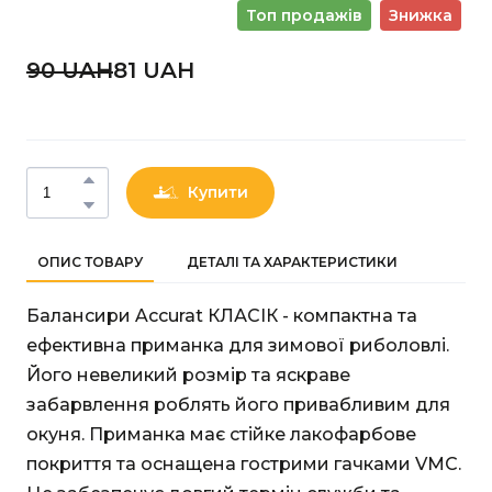
Топ продажів
Знижка
90 UAН
81 UAН
Купити
ОПИС ТОВАРУ
ДЕТАЛІ ТА ХАРАКТЕРИСТИКИ
Балансири Accurat КЛАСІК - компактна та
ефективна приманка для зимової риболовлі.
Його невеликий розмір та яскраве
забарвлення роблять його привабливим для
окуня. Приманка має стійке лакофарбове
покриття та оснащена гострими гачками VMC.