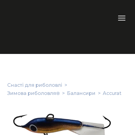
Снасті для риболовлі
Зимова риболовля❄️
Балансири
Accurat