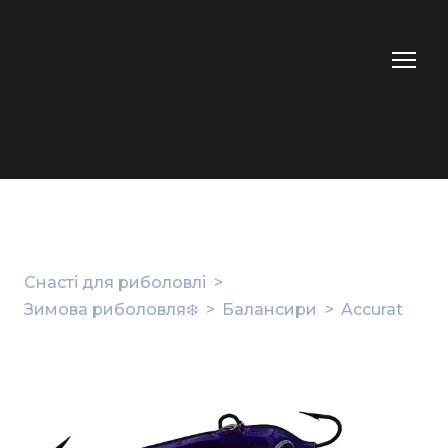
Снасті для риболовлі
Зимова риболовля❄️
Балансири
Accurat