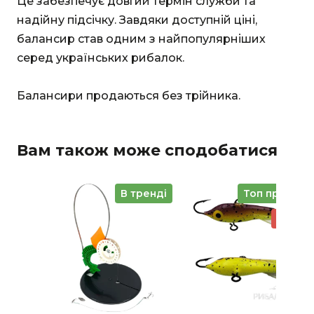
Це забезпечує довгий термін служби та
надійну підсічку. Завдяки доступній ціні,
балансир став одним з найпопулярніших
серед українських рибалок.
Балансири продаються без трійника.
Вам також може сподобатися
В тренді
Топ продажі
Знижк