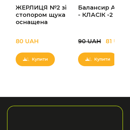
ЖЕРЛИЦЯ №2 зі
Балансир Accur
стопором щука
- КЛАСІК -2 | 4.5
оснащена
80 UAН
90 UAН
81 UAН
Купити
Купити