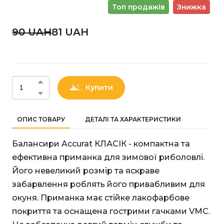
Топ продажів
Знижка
90 UAН
81 UAН
Купити
ОПИС ТОВАРУ
ДЕТАЛІ ТА ХАРАКТЕРИСТИКИ
Балансири Accurat КЛАСІК - компактна та
ефективна приманка для зимової риболовлі.
Його невеликий розмір та яскраве
забарвлення роблять його привабливим для
окуня. Приманка має стійке лакофарбове
покриття та оснащена гострими гачками VMC.