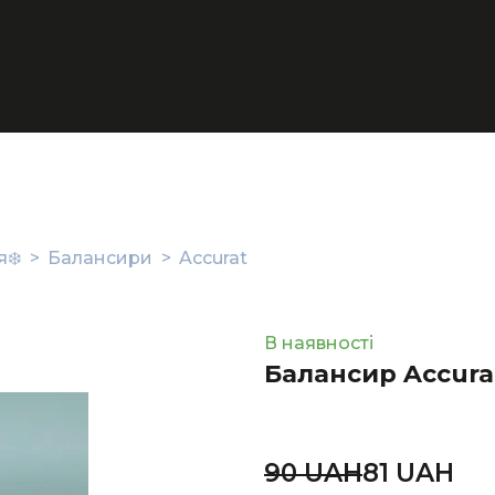
❄️
Балансири
Accurat
В наявності
Балансир Accurat 
90 UAН
81 UAН