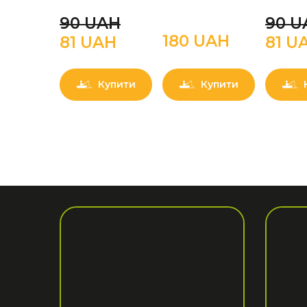
90 UAН
90 U
180 UAН
81 UAН
81 U
Купити
Купити