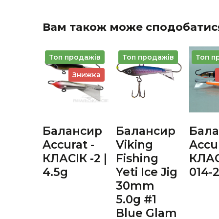
Вам також може сподобатис
Топ продажів
Топ продажів
Топ п
Знижка
Балансир
Балансир
Бала
Accurat -
Viking
Accur
КЛАСІК -2 |
Fishing
КЛАС
4.5g
Yeti Ice Jig
014-2
30mm
5.0g #1
Blue Glam