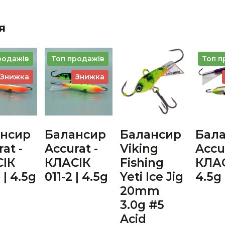
я
родажів
Топ продажів
Топ п
Знижка
Знижка
нсир
Балансир
Балансир
Бал
at -
Accurat -
Viking
Accur
ІК
КЛАСІК
Fishing
КЛАС
 | 4.5g
011-2 | 4.5g
Yeti Ice Jig
4.5g
20mm
3.0g #5
Acid