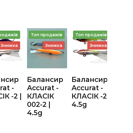
родажів
Топ продажів
Топ продажів
Знижка
Знижка
Знижка
ансир
Балансир
Балансир
Бал
at -
Accurat -
Accurat -
Viki
ІК -2 |
КЛАСІК
КЛАСІК -2 |
Fish
002-2 |
4.5g
Yeti 
4.5g
40
7.0g
Gol