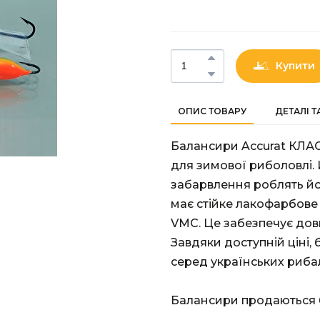
Купити
ОПИС ТОВАРУ
ДЕТАЛІ 
Балансири Accurat КЛАС
для зимової риболовлі.
забарвлення роблять й
має стійке лакофарбове
VMC. Це забезпечує довг
Завдяки доступній ціні
серед українських риба
Балансири продаються б