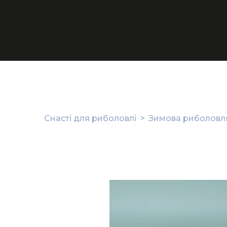
Снасті для риболовлі
Зимова риболовля