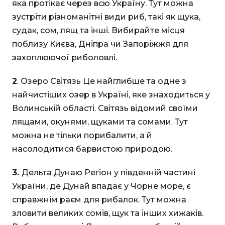
яка протікає через всю Україну. Тут можна
зустріти різноманітні види риб, такі як щука,
судак, сом, лящ та інші. Вибирайте місця
поблизу Києва, Дніпра чи Запоріжжя для
захоплюючої риболовлі.
2
. Озеро Світязь Це найглибше та одне з
найчистіших озер в Україні, яке знаходиться у
Волинській області. Світязь відомий своїми
лящами, окунями, щуками та сомами. Тут
можна не тільки порибалити, а й
насолодитися барвистою природою.
3.
Дельта Дунаю Регіон у південній частині
України, де Дунай впадає у Чорне море, є
справжнім раєм для рибалок. Тут можна
зловити великих сомів, щук та інших хижаків.